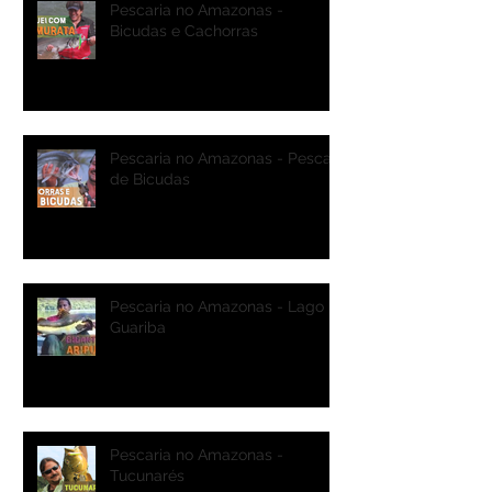
Pescaria no Amazonas -
Bicudas e Cachorras
Pescaria no Amazonas - Pesca
de Bicudas
Pescaria no Amazonas - Lago
Guariba
Pescaria no Amazonas -
Tucunarés