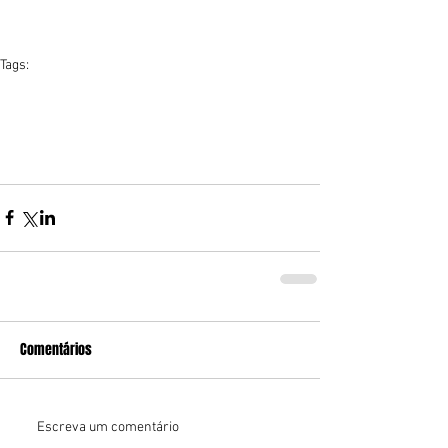
Tags:
giovani papa
pescaria no amazonas
rio aripuanã
tucunaré
Pescaria no Suriname
pesca
programa de pesca
pescador
programa de pesca pacotes de pesca
programa x fishing
pescadorpescadora
pescadora
pousada de pesca
Comentários
Escreva um comentário