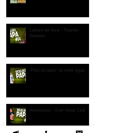
Leitura de Vara - Tirando
Dúvidas
"Pulo do gato" na meia água
Arremesso - Over Head Cast